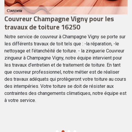
Couvreur Champagne Vigny pour les
C
travaux de toiture 16250
V
Notre service de couvreur à Champagne Vigny se porte sur
Si
les différents travaux de toit tels que : -la réparation, -le
ré
nettoyage et l’étanchéité de toiture. - la zinguerie Couvreur
vo
de
zingueur à Champagne Vigny, notre équipe intervient pour
co
les travaux d’entretien et de traitement de toiture. En tant
in
que couvreur professionnel, notre métier est de réaliser
de
des travaux adéquats qui protègeront votre toiture au cours
en
des intempéries. Votre toiture se doit de résister aux
vo
contraintes des changements climatiques, notre équipe est
tr
à votre service.
to
co