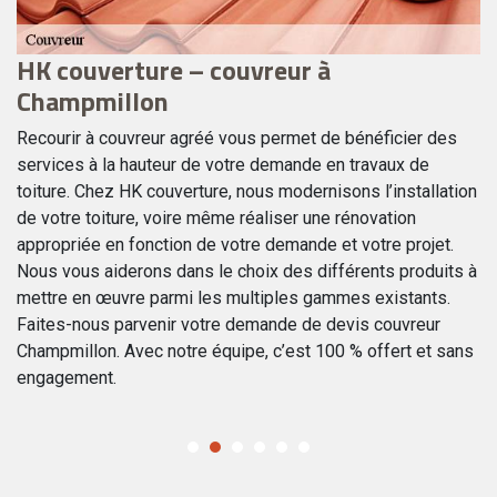
HK couverture – couvreur à
C
Champmillon
C
et
Recourir à couvreur agréé vous permet de bénéficier des
Po
services à la hauteur de votre demande en travaux de
un
toiture. Chez HK couverture, nous modernisons l’installation
en
e
de votre toiture, voire même réaliser une rénovation
de
s
appropriée en fonction de votre demande et votre projet.
ha
 à
Nous vous aiderons dans le choix des différents produits à
HK
mettre en œuvre parmi les multiples gammes existants.
Ch
Faites-nous parvenir votre demande de devis couvreur
so
Champmillon. Avec notre équipe, c’est 100 % offert et sans
po
engagement.
ha