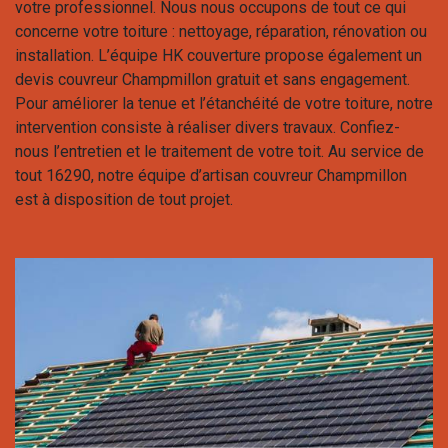
votre professionnel. Nous nous occupons de tout ce qui
concerne votre toiture : nettoyage, réparation, rénovation ou
installation. L’équipe HK couverture propose également un
devis couvreur Champmillon gratuit et sans engagement.
Pour améliorer la tenue et l’étanchéité de votre toiture, notre
intervention consiste à réaliser divers travaux. Confiez-
nous l’entretien et le traitement de votre toit. Au service de
tout 16290, notre équipe d’artisan couvreur Champmillon
est à disposition de tout projet.