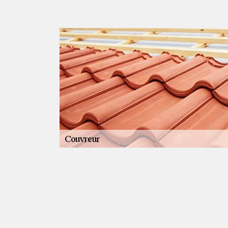
Confolens
aux d’entretien
es services de
a hauteur de votre
rvenir votre
eprise HK
 nous vous
pas cher à Saint