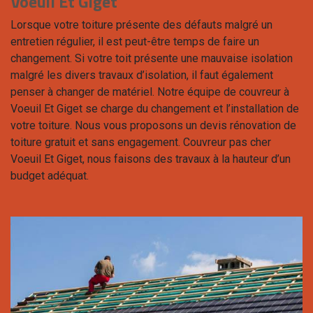
Voeuil Et Giget
Lorsque votre toiture présente des défauts malgré un
entretien régulier, il est peut-être temps de faire un
changement. Si votre toit présente une mauvaise isolation
malgré les divers travaux d’isolation, il faut également
penser à changer de matériel. Notre équipe de couvreur à
Voeuil Et Giget se charge du changement et l’installation de
votre toiture. Nous vous proposons un devis rénovation de
toiture gratuit et sans engagement. Couvreur pas cher
Voeuil Et Giget, nous faisons des travaux à la hauteur d’un
budget adéquat.