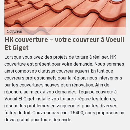
HK couverture – votre couvreur à Voeuil
U
Et Giget
es
To
pr
Lorsque vous avez des projets de toiture à réaliser, HK
n
qu
couverture est présent pour votre demande. Nous sommes
Gi
ainsi composés d’artisan couvreur aguerri. En tant que
to
couvreurs professionnels pour la région, nous intervenons
to
sur les couvertures neuves et en rénovation. Afin de
re
pr
répondre au mieux à vos demandes, l’équipe couvreur à
de
Voeuil Et Giget installe vos toitures, répare les toitures,
ré
résous les problèmes en zinguerie et pour les diverses
à 
fuites de toit. Couvreur pas cher 16400, nous proposons un
devis gratuit pour toute demande.