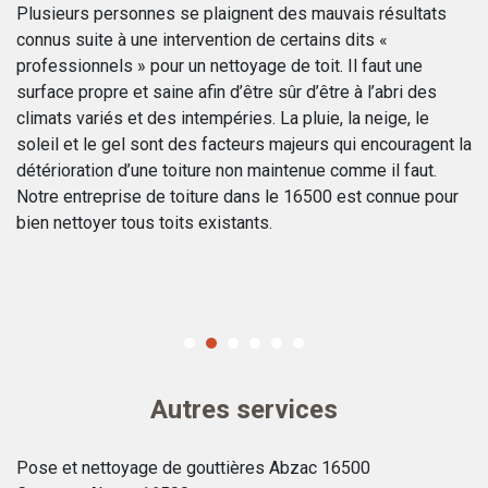
d
Plusieurs personnes se plaignent des mauvais résultats
connus suite à une intervention de certains dits «
La
il
professionnels » pour un nettoyage de toit. Il faut une
so
surface propre et saine afin d’être sûr d’être à l’abri des
lo
climats variés et des intempéries. La pluie, la neige, le
re
soleil et le gel sont des facteurs majeurs qui encouragent la
m
détérioration d’une toiture non maintenue comme il faut.
po
Notre entreprise de toiture dans le 16500 est connue pour
ex
bien nettoyer tous toits existants.
de
av
té
Autres services
Pose et nettoyage de gouttières Abzac 16500