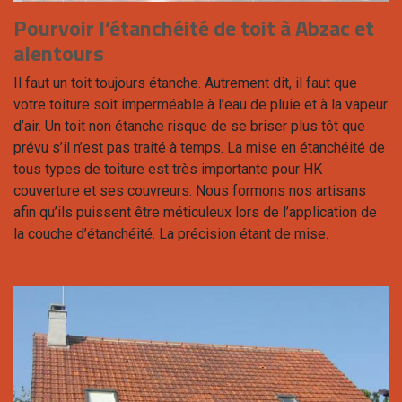
Pourvoir l’étanchéité de toit à Abzac et
alentours
Il faut un toit toujours étanche. Autrement dit, il faut que
votre toiture soit imperméable à l’eau de pluie et à la vapeur
d’air. Un toit non étanche risque de se briser plus tôt que
prévu s’il n’est pas traité à temps. La mise en étanchéité de
tous types de toiture est très importante pour HK
couverture et ses couvreurs. Nous formons nos artisans
afin qu’ils puissent être méticuleux lors de l’application de
la couche d’étanchéité. La précision étant de mise.