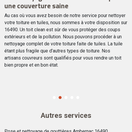
une couverture saine
t
de
Au cas où vous avez besoin de notre service pour nettoyer
Pl
ar
votre toiture en tuiles, nous sommes à votre disposition sur
co
re-
16490. Un toit clean est sûr de vous protéger des coups
pr
e
extérieurs et de la pollution. Nous pouvons procéder à un
su
nettoyage complet de votre toiture faite de tuiles. La tuile
cl
étant plus fragile que d’autres types de toiture. Nos
so
artisans couvreurs sont qualifiés pour vous rendre un toit
dé
tte
bien propre et en bon état.
No
bi
Autres services
Pose et nettoyage de gouttières Ambernac 16490