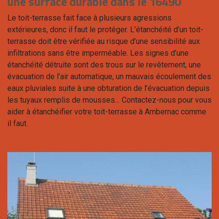
une surface durable dans le 16490
Le toit-terrasse fait face à plusieurs agressions
extérieures, donc il faut le protéger. L’étanchéité d’un toit-
terrasse doit être vérifiée au risque d’une sensibilité aux
infiltrations sans être imperméable. Les signes d’une
étanchéité détruite sont des trous sur le revêtement, une
évacuation de l’air automatique, un mauvais écoulement des
eaux pluviales suite à une obturation de l’évacuation depuis
les tuyaux remplis de mousses… Contactez-nous pour vous
aider à étanchéifier votre toit-terrasse à Ambernac comme
il faut.