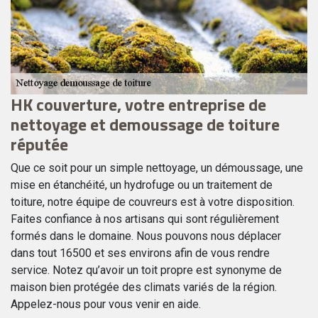
HK couverture, votre entreprise de
P
nettoyage et demoussage de toiture
V
réputée
Il
vo
Que ce soit pour un simple nettoyage, un démoussage, une
d’
mise en étanchéité, un hydrofuge ou un traitement de
pr
toiture, notre équipe de couvreurs est à votre disposition.
to
Faites confiance à nos artisans qui sont régulièrement
co
formés dans le domaine. Nous pouvons nous déplacer
af
ent
dans tout 16500 et ses environs afin de vous rendre
la
service. Notez qu’avoir un toit propre est synonyme de
maison bien protégée des climats variés de la région.
Appelez-nous pour vous venir en aide.