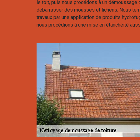
le toit, puis nous procédons à un démoussage d
débarrasser des mousses et lichens. Nous ter
travaux par une application de produits hydrofuge 
nous procédions à une mise en étanchéité auss