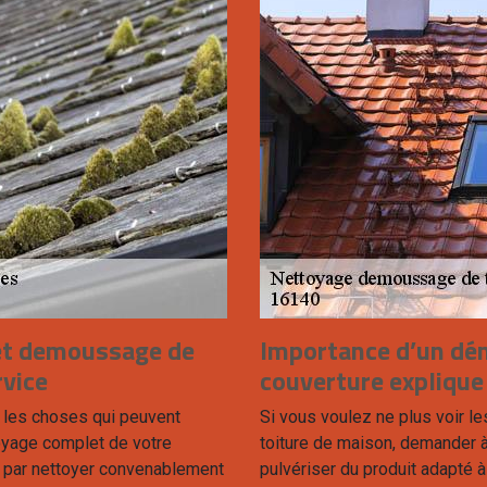
 et demoussage de
Importance d’un dé
rvice
couverture explique
s les choses qui peuvent
Si vous voulez ne plus voir le
oyage complet de votre
toiture de maison, demander à
 par nettoyer convenablement
pulvériser du produit adapté à 