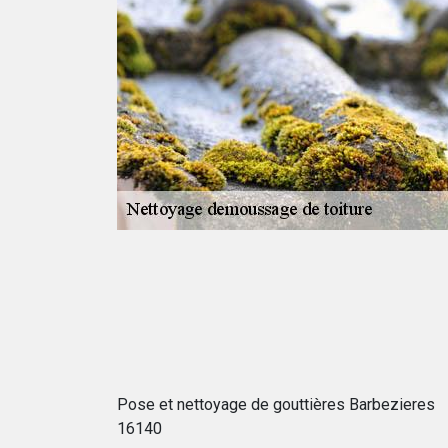
 la toiture
eres
ver les bardeaux
sse s'infiltrer
t des mousses
sont engendrés
des opérations et
ent. Pour avoir
ner directement.
Pose et nettoyage de gouttières Barbezieres
16140