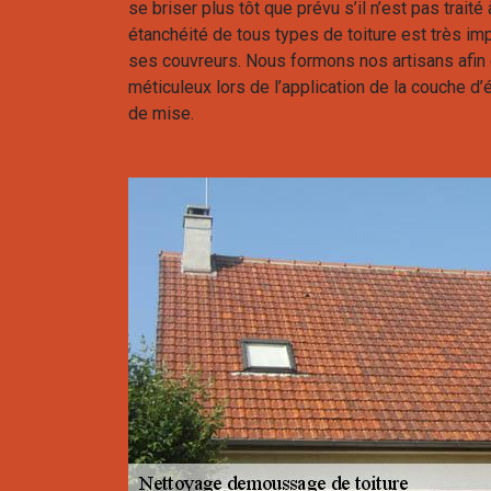
se briser plus tôt que prévu s’il n’est pas trait
étanchéité de tous types de toiture est très im
ses couvreurs. Nous formons nos artisans afin q
méticuleux lors de l’application de la couche d’
de mise.