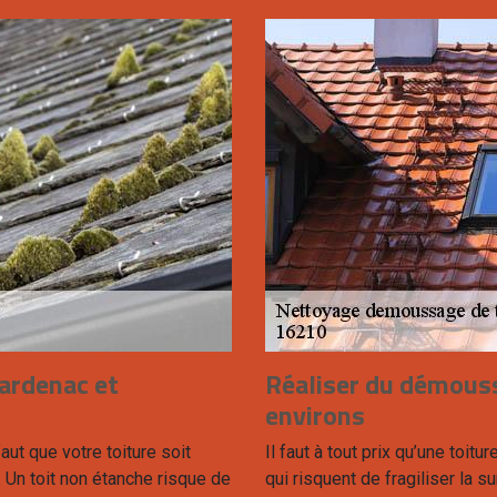
Bardenac et
Réaliser du démouss
environs
 faut que votre toiture soit
Il faut à tout prix qu’une toi
. Un toit non étanche risque de
qui risquent de fragiliser la s