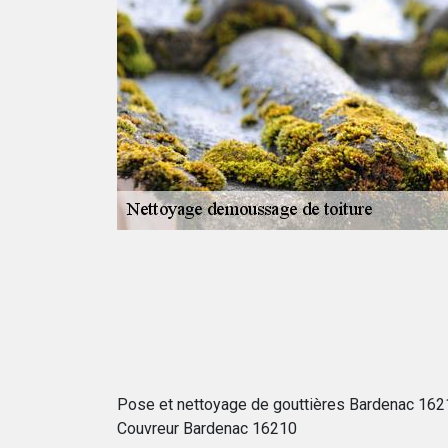
ture chez
st la fréquence
r par le
écessaire afin de
isque de vous
fessionnelle.
tant et en bon
Pose et nettoyage de gouttières Bardenac 162
Couvreur Bardenac 16210