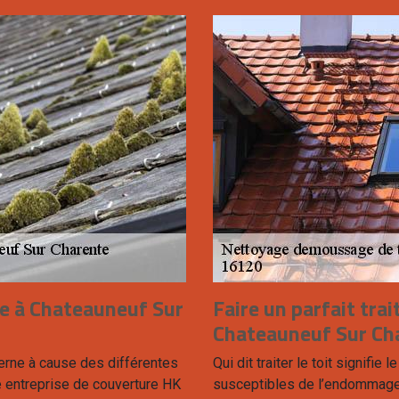
re à Chateauneuf Sur
Faire un parfait tra
Chateauneuf Sur Cha
 terne à cause des différentes
Qui dit traiter le toit signifi
e entreprise de couverture HK
susceptibles de l’endommager