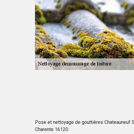
ture à
 propre votre
 peuvent vous
ofessionnels pour
y entassent. Si
ous contacter.
ention en
i soient.
Pose et nettoyage de gouttières Chateauneuf 
Charente 16120