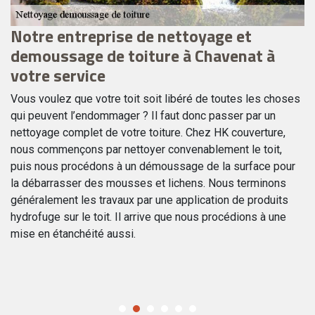
Notre entreprise de nettoyage et
T
demoussage de toiture à Chavenat à
C
votre service
Si
dé
Vous voulez que votre toit soit libéré de toutes les choses
no
qui peuvent l’endommager ? Il faut donc passer par un
le
s
nettoyage complet de votre toiture. Chez HK couverture,
de
nous commençons par nettoyer convenablement le toit,
li
puis nous procédons à un démoussage de la surface pour
en
la débarrasser des mousses et lichens. Nous terminons
pr
généralement les travaux par une application de produits
ré
es
hydrofuge sur le toit. Il arrive que nous procédions à une
re
mise en étanchéité aussi.