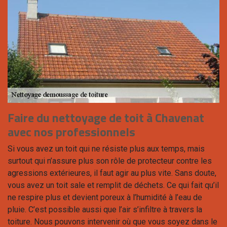
Faire du nettoyage de toit à Chavenat
avec nos professionnels
Si vous avez un toit qui ne résiste plus aux temps, mais
surtout qui n’assure plus son rôle de protecteur contre les
agressions extérieures, il faut agir au plus vite. Sans doute,
vous avez un toit sale et remplit de déchets. Ce qui fait qu’il
ne respire plus et devient poreux à l’humidité à l’eau de
pluie. C’est possible aussi que l’air s’infiltre à travers la
toiture. Nous pouvons intervenir où que vous soyez dans le