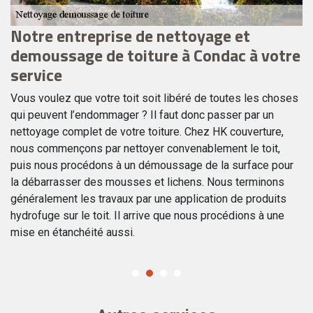
Notre entreprise de nettoyage et
F
demoussage de toiture à Condac à votre
n
service
Si
su
Vous voulez que votre toit soit libéré de toutes les choses
il
ag
qui peuvent l’endommager ? Il faut donc passer par un
vo
nettoyage complet de votre toiture. Chez HK couverture,
ne
nous commençons par nettoyer convenablement le toit,
pl
puis nous procédons à un démoussage de la surface pour
to
la débarrasser des mousses et lichens. Nous terminons
16
généralement les travaux par une application de produits
hydrofuge sur le toit. Il arrive que nous procédions à une
mise en étanchéité aussi.