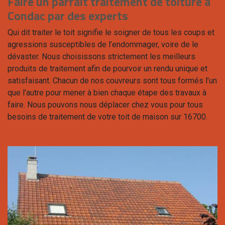
Faire un parfait traitement de toiture à
Condac par des experts
Qui dit traiter le toit signifie le soigner de tous les coups et
agressions susceptibles de l’endommager, voire de le
dévaster. Nous choisissons strictement les meilleurs
produits de traitement afin de pourvoir un rendu unique et
satisfaisant. Chacun de nos couvreurs sont tous formés l’un
que l’autre pour mener à bien chaque étape des travaux à
faire. Nous pouvons nous déplacer chez vous pour tous
besoins de traitement de votre toit de maison sur 16700.