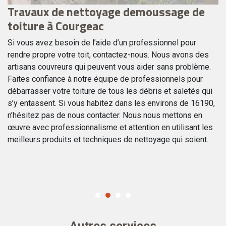
u
Travaux de nettoyage demoussage de
T
toiture à Courgeac
C
Si vous avez besoin de l’aide d’un professionnel pour
Si
rendre propre votre toit, contactez-nous. Nous avons des
dé
artisans couvreurs qui peuvent vous aider sans problème.
no
Faites confiance à notre équipe de professionnels pour
le
débarrasser votre toiture de tous les débris et saletés qui
de
s’y entassent. Si vous habitez dans les environs de 16190,
li
n’hésitez pas de nous contacter. Nous nous mettons en
en
re
œuvre avec professionnalisme et attention en utilisant les
pr
un
meilleurs produits et techniques de nettoyage qui soient.
ré
r
Autres services