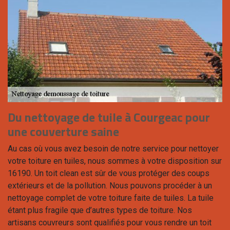
Du nettoyage de tuile à Courgeac pour
une couverture saine
Au cas où vous avez besoin de notre service pour nettoyer
votre toiture en tuiles, nous sommes à votre disposition sur
16190. Un toit clean est sûr de vous protéger des coups
extérieurs et de la pollution. Nous pouvons procéder à un
nettoyage complet de votre toiture faite de tuiles. La tuile
étant plus fragile que d’autres types de toiture. Nos
artisans couvreurs sont qualifiés pour vous rendre un toit