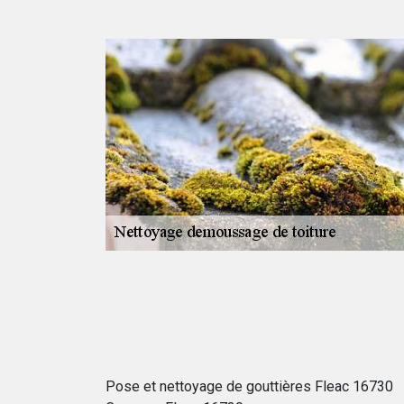
ac
ydrofuger un toit
tion des mousses
 fin des travaux
 produit
 produits sont
pour les habitants
Pose et nettoyage de gouttières Fleac 16730