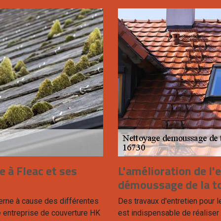
e à Fleac et ses
L'amélioration de l'
démoussage de la to
 terne à cause des différentes
Des travaux d'entretien pour le
e entreprise de couverture HK
est indispensable de réaliser