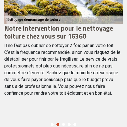
Notre intervention pour le nettoyage
P
toiture chez vous sur 16360
e
Il ne faut pas oublier de nettoyer 2 fois par an votre toit.
Il
C’est la fréquence recommandée, sinon vous risquez de le
vo
ne
déstabiliser pour finir par le fragiliser. Le service de vrais
d’
professionnels est plus que nécessaire afin de ne pas
pr
commettre d’erreurs. Sachez que le moindre erreur risque
to
de vous faire payer beaucoup plus que le budget prévu
co
sans aide professionnelle. Vous pouvez nous faire
af
confiance pour rendre votre toit éclatant et en bon état.
la