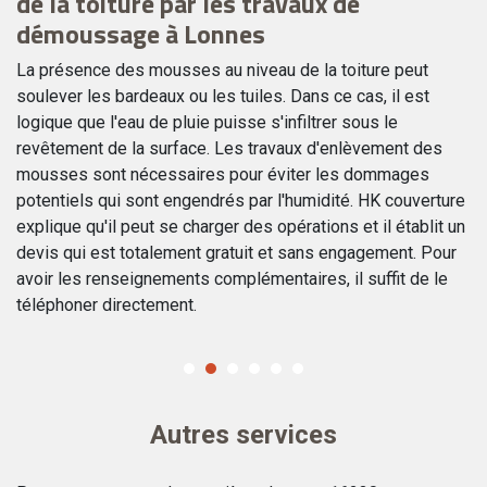
de la toiture par les travaux de
d
démoussage à Lonnes
Vo
da
La présence des mousses au niveau de la toiture peut
s
Ac
soulever les bardeaux ou les tuiles. Dans ce cas, il est
on
po
logique que l'eau de pluie puisse s'infiltrer sous le
ent
cl
revêtement de la surface. Les travaux d'enlèvement des
ac
mousses sont nécessaires pour éviter les dommages
ôt
potentiels qui sont engendrés par l'humidité. HK couverture
pl
explique qu'il peut se charger des opérations et il établit un
devis qui est totalement gratuit et sans engagement. Pour
avoir les renseignements complémentaires, il suffit de le
téléphoner directement.
Autres services