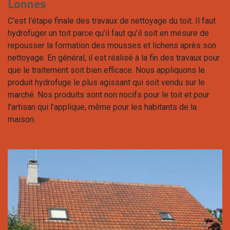
Lonnes
C’est l’étape finale des travaux de nettoyage du toit. Il faut
hydrofuger un toit parce qu’il faut qu’il soit en mesure de
repousser la formation des mousses et lichens après son
nettoyage. En général, il est réalisé à la fin des travaux pour
que le traitement soit bien efficace. Nous appliquons le
produit hydrofuge le plus agissant qui soit vendu sur le
marché. Nos produits sont non nocifs pour le toit et pour
l’artisan qui l’applique, même pour les habitants de la
maison.