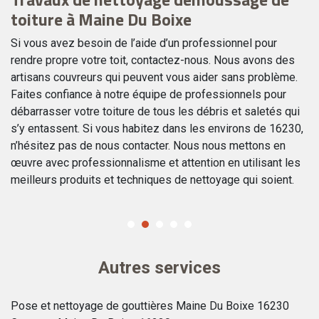
toiture à Maine Du Boixe
c
Si vous avez besoin de l’aide d’un professionnel pour
Le
rendre propre votre toit, contactez-nous. Nous avons des
ce
artisans couvreurs qui peuvent vous aider sans problème.
tr
s.
Faites confiance à notre équipe de professionnels pour
in
débarrasser votre toiture de tous les débris et saletés qui
En
is
s’y entassent. Si vous habitez dans les environs de 16230,
po
i
n’hésitez pas de nous contacter. Nous nous mettons en
co
œuvre avec professionnalisme et attention en utilisant les
l'
meilleurs produits et techniques de nettoyage qui soient.
sa
Autres services
Pose et nettoyage de gouttières Maine Du Boixe 16230