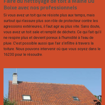
Faire du nettoyage de toit à Maine Du
Boixe avec nos professionnels
Si vous avez un toit qui ne résiste plus aux temps, mais
surtout qui n’assure plus son rôle de protecteur contre les
agressions extérieures, il faut agir au plus vite. Sans doute,
vous avez un toit sale et remplit de déchets. Ce qui fait qu’il
ne respire plus et devient poreux à l’humidité à l’eau de
pluie. C’est possible aussi que l’air s’infiltre à travers la
toiture. Nous pouvons intervenir où que vous soyez dans le
16230 pour le résoudre.