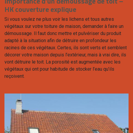
Importance d’un démoussage de toit –
HK couverture explique
Si vous voulez ne plus voir les lichens et tous autres
végétaux sur votre toiture de maison, demander à faire un
démoussage. Il faut donc mettre et pulvériser du produit
adapté à la situation afin de détruire en profondeur les
racines de ces végétaux. Certes, ils sont verts et semblent
décorer votre maison depuis l’extérieur, mais à vrai dire, ils
vont détruire le toit. La porosité est augmentée avec les
végétaux qui ont pour habitude de stocker l’eau qu’ils
reçoivent.