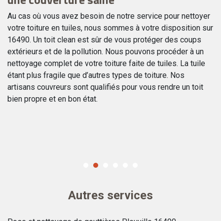
P
Au cas où vous avez besoin de notre service pour nettoyer
votre toiture en tuiles, nous sommes à votre disposition sur
Le
16490. Un toit clean est sûr de vous protéger des coups
pr
extérieurs et de la pollution. Nous pouvons procéder à un
ch
nettoyage complet de votre toiture faite de tuiles. La tuile
au
étant plus fragile que d’autres types de toiture. Nos
ca
artisans couvreurs sont qualifiés pour vous rendre un toit
re
de
bien propre et en bon état.
un
pr
r
de
op
qu
Autres services