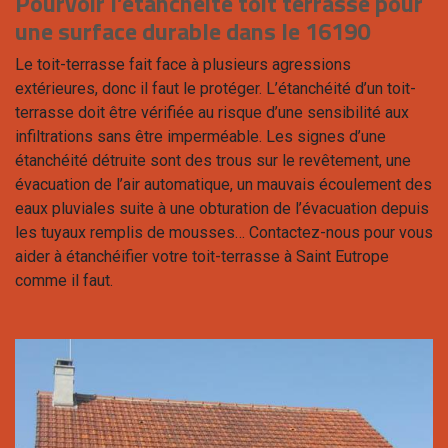
Pourvoir l’étanchéité toit terrasse pour
une surface durable dans le 16190
Le toit-terrasse fait face à plusieurs agressions
extérieures, donc il faut le protéger. L’étanchéité d’un toit-
terrasse doit être vérifiée au risque d’une sensibilité aux
infiltrations sans être imperméable. Les signes d’une
étanchéité détruite sont des trous sur le revêtement, une
évacuation de l’air automatique, un mauvais écoulement des
eaux pluviales suite à une obturation de l’évacuation depuis
les tuyaux remplis de mousses… Contactez-nous pour vous
aider à étanchéifier votre toit-terrasse à Saint Eutrope
comme il faut.