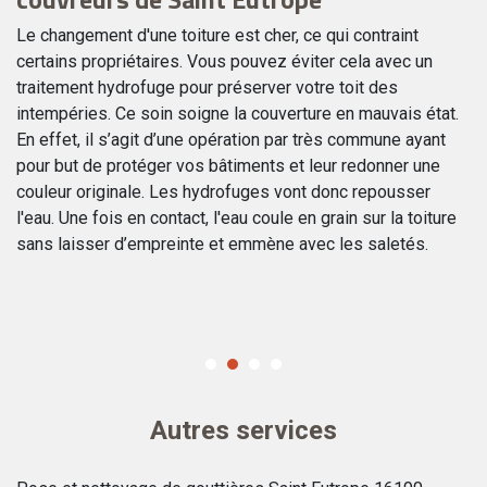
E
t
Le changement d'une toiture est cher, ce qui contraint
certains propriétaires. Vous pouvez éviter cela avec un
Le
ns
traitement hydrofuge pour préserver votre toit des
pr
intempéries. Ce soin soigne la couverture en mauvais état.
ch
En effet, il s’agit d’une opération par très commune ayant
au
pour but de protéger vos bâtiments et leur redonner une
ca
couleur originale. Les hydrofuges vont donc repousser
de
l'eau. Une fois en contact, l'eau coule en grain sur la toiture
pr
sans laisser d’empreinte et emmène avec les saletés.
de
op
qu
Autres services