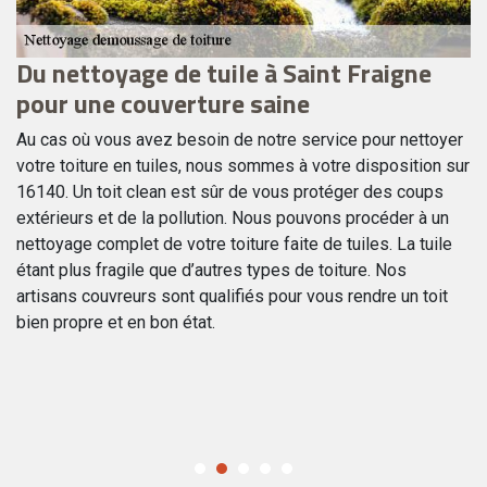
Du nettoyage de tuile à Saint Fraigne
L
pour une couverture saine
d
d
Au cas où vous avez besoin de notre service pour nettoyer
votre toiture en tuiles, nous sommes à votre disposition sur
La
s
16140. Un toit clean est sûr de vous protéger des coups
so
on
extérieurs et de la pollution. Nous pouvons procéder à un
lo
ent
nettoyage complet de votre toiture faite de tuiles. La tuile
re
étant plus fragile que d’autres types de toiture. Nos
m
artisans couvreurs sont qualifiés pour vous rendre un toit
po
bien propre et en bon état.
ex
de
av
té