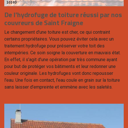
De l’hydrofuge de toiture réussi par nos
couvreurs de Saint Fraigne
Le changement d'une toiture est cher, ce qui contraint
certains propriétaires. Vous pouvez éviter cela avec un
traitement hydrofuge pour préserver votre toit des
intempéries. Ce soin soigne la couverture en mauvais état.
En effet, il s’agit d’une opération par très commune ayant
pour but de protéger vos bâtiments et leur redonner une
couleur originale. Les hydrofuges vont donc repousser
l'eau. Une fois en contact, l'eau coule en grain sur la toiture
sans laisser d’empreinte et emmène avec les saletés.