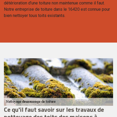
détérioration d’une toiture non maintenue comme il faut.
Notre entreprise de toiture dans le 16420 est connue pour
bien nettoyer tous toits existants.
u
Ce qu'il faut savoir sur les travaux de
F
nettoyage des toits des maisons à
a