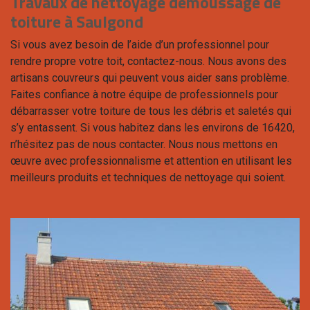
Travaux de nettoyage demoussage de
toiture à Saulgond
Si vous avez besoin de l’aide d’un professionnel pour
rendre propre votre toit, contactez-nous. Nous avons des
artisans couvreurs qui peuvent vous aider sans problème.
Faites confiance à notre équipe de professionnels pour
débarrasser votre toiture de tous les débris et saletés qui
s’y entassent. Si vous habitez dans les environs de 16420,
n’hésitez pas de nous contacter. Nous nous mettons en
œuvre avec professionnalisme et attention en utilisant les
meilleurs produits et techniques de nettoyage qui soient.