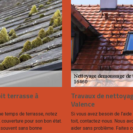
it terrasse à
Travaux de nettoya
Valence
me temps de terrasse, notez
Si vous avez besoin de l’aide
 couverture pour son bon état.
toit, contactez-nous. Nous av
se souvent sans bonne
aider sans problème. Faites c