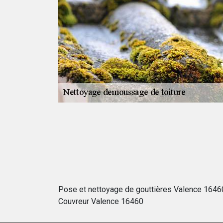
 toiture soit
 étanche risque de
mise en
 HK couverture et
t être
 précision étant
Pose et nettoyage de gouttières Valence 1646
Couvreur Valence 16460