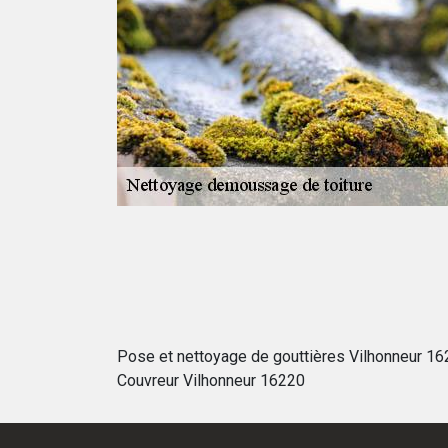
ydrofuger un toit
tion des mousses
 fin des travaux
 produit
 produits sont
pour les habitants
Pose et nettoyage de gouttières Vilhonneur 1
Couvreur Vilhonneur 16220