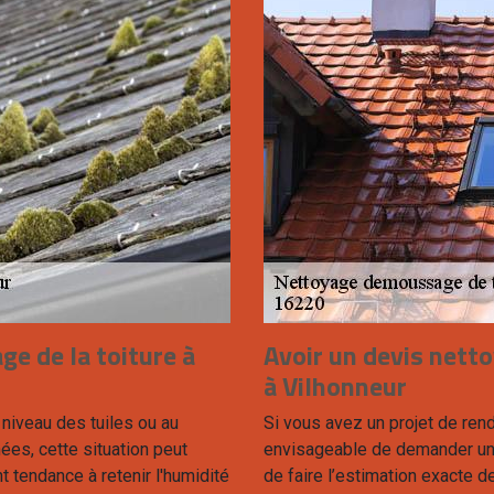
ge de la toiture à
Avoir un devis nett
à Vilhonneur
niveau des tuiles ou au
Si vous avez un projet de rendr
nées, cette situation peut
envisageable de demander un
t tendance à retenir l'humidité
de faire l’estimation exacte d