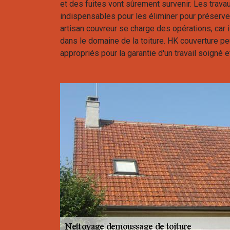
et des fuites vont sûrement survenir. Les tra
indispensables pour les éliminer pour préserver l
artisan couvreur se charge des opérations, car 
dans le domaine de la toiture. HK couverture peu
appropriés pour la garantie d'un travail soigné e