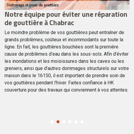
Notre équipe pour éviter une réparation
Q
de gouttière à Chabrac
à
es
Le moindre problème de vos gouttières peut entraîner de
Le
grands problèmes, coûteux et incommodants sur toute la
év
ligne. En fait, les gouttières bouchées sont la première
rô
cause de problèmes d’eau dans les sous-sols. Afin d’éviter
L'
s
les inondations et les moisissures dans les caves ou les
d'
greniers, ainsi que d’autres dommages structurels sur votre
ép
maison dans le 16150, il est important de prendre soin de
ar
is
vos gouttières pendant l’hiver. Faites confiance à HK
dr
couverture pour des travaux qui conviennent à vos attentes.
re
co