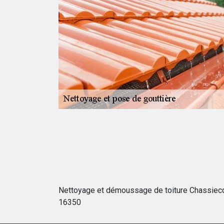
 le 16350. La
s d’eau de
mpêcher la
sés par l'eau
rovoquer la
 réparation ou de
ère.
Nettoyage et démoussage de toiture Chassiec
16350