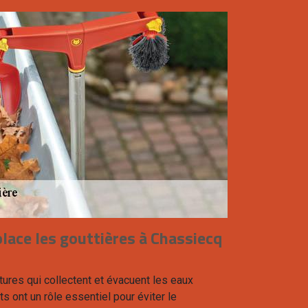
lace les gouttières à Chassiecq
tures qui collectent et évacuent les eaux
ts ont un rôle essentiel pour éviter le