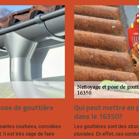
ose de gouttière
Qui peut mettre en p
dans le 16350?
issantes courbées, corrodées
Les gouttières sont des struc
. Il est très sage de faire
pluviales. En effet, ces condui