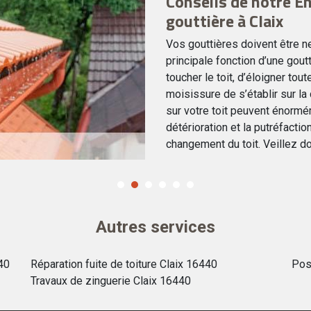
Conseils de notre E
gouttière à Claix
Vos gouttières doivent être n
principale fonction d’une gou
toucher le toit, d’éloigner to
moisissure de s’établir sur l
sur votre toit peuvent énormé
détérioration et la putréfacti
changement du toit. Veillez do
Autres services
40
Réparation fuite de toiture Claix 16440
Pos
Travaux de zinguerie Claix 16440