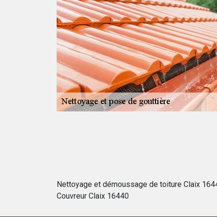
ix pour
eurs gouttières
 Des problèmes
ité du toit,
 créé. Ils ont
ioration des
se de gouttières
Nettoyage et démoussage de toiture Claix 164
Couvreur Claix 16440