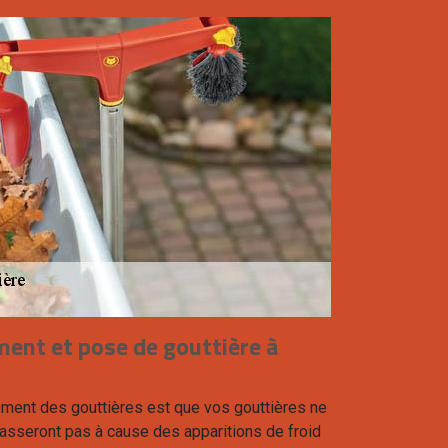
ent et pose de gouttière à
ment des gouttières est que vos gouttières ne
asseront pas à cause des apparitions de froid