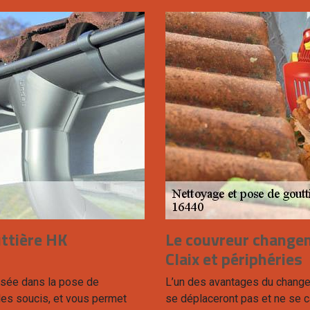
uttière HK
Le couvreur changem
Claix et périphéries
isée dans la pose de
L’un des avantages du change
les soucis, et vous permet
se déplaceront pas et ne se c