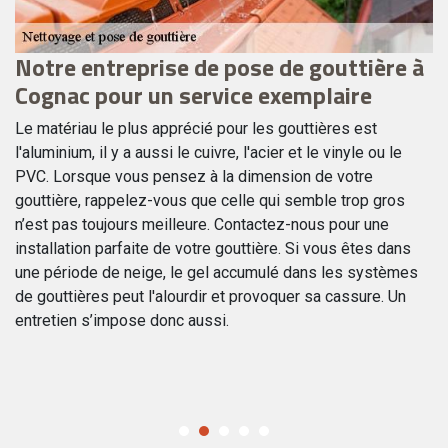
n
Notre entreprise de pose de gouttière à
L
Cognac pour un service exemplaire
g
Le matériau le plus apprécié pour les gouttières est
L’
l'aluminium, il y a aussi le cuivre, l'acier et le vinyle ou le
vo
PVC. Lorsque vous pensez à la dimension de votre
pa
er
gouttière, rappelez-vous que celle qui semble trop gros
mo
n’est pas toujours meilleure. Contactez-nous pour une
v
re
installation parfaite de votre gouttière. Si vous êtes dans
av
une période de neige, le gel accumulé dans les systèmes
in
de gouttières peut l'alourdir et provoquer sa cassure. Un
ob
s.
entretien s’impose donc aussi.
po