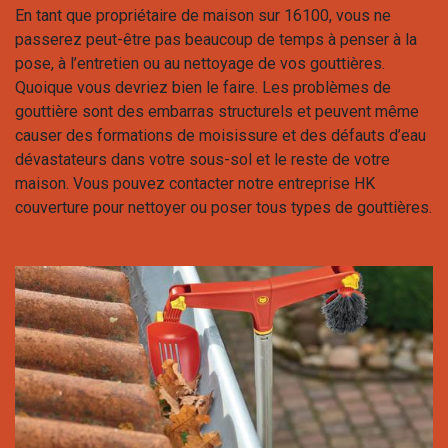
En tant que propriétaire de maison sur 16100, vous ne
passerez peut-être pas beaucoup de temps à penser à la
pose, à l’entretien ou au nettoyage de vos gouttières.
Quoique vous devriez bien le faire. Les problèmes de
gouttière sont des embarras structurels et peuvent même
causer des formations de moisissure et des défauts d’eau
dévastateurs dans votre sous-sol et le reste de votre
maison. Vous pouvez contacter notre entreprise HK
couverture pour nettoyer ou poser tous types de gouttières.