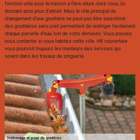
fonction utile pour la maison a fière allure chez vous, lui
donnant ainsi plus d’attrait. Mais le rôle principal du
changement d'une gouttière ne peut pas être surestimé :
des gouttières sans joint permettent de rediriger facilement
chaque parcelle d'eau loin de votre demeure. Vous pouvez
nous contacter si vous habitez cette ville. HK couverture
vous pourvoit toujours les meilleurs des services qui
soient dans les travaux de zinguerie.