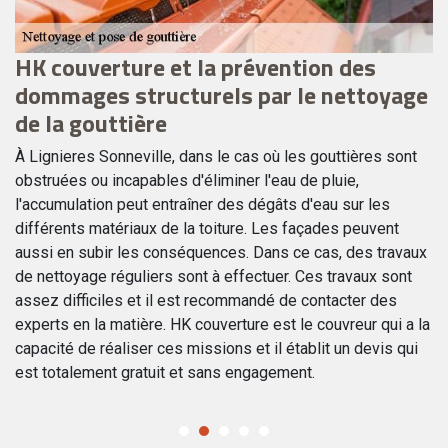
à
HK couverture et la prévention des
N
dommages structurels par le nettoyage
d
de la gouttière
Le
gr
À Lignieres Sonneville, dans le cas où les gouttières sont
li
obstruées ou incapables d'éliminer l'eau de pluie,
ca
l'accumulation peut entraîner des dégâts d'eau sur les
le
différents matériaux de la toiture. Les façades peuvent
gr
aussi en subir les conséquences. Dans ce cas, des travaux
ma
de nettoyage réguliers sont à effectuer. Ces travaux sont
vo
assez difficiles et il est recommandé de contacter des
co
experts en la matière. HK couverture est le couvreur qui a la
capacité de réaliser ces missions et il établit un devis qui
est totalement gratuit et sans engagement.