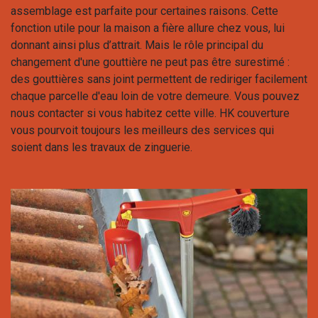
assemblage est parfaite pour certaines raisons. Cette
fonction utile pour la maison a fière allure chez vous, lui
donnant ainsi plus d’attrait. Mais le rôle principal du
changement d'une gouttière ne peut pas être surestimé :
des gouttières sans joint permettent de rediriger facilement
chaque parcelle d'eau loin de votre demeure. Vous pouvez
nous contacter si vous habitez cette ville. HK couverture
vous pourvoit toujours les meilleurs des services qui
soient dans les travaux de zinguerie.