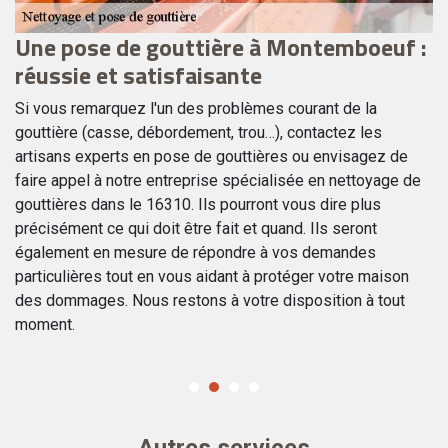
Une pose de gouttière à Montemboeuf :
L
f
réussie et satisfaisante
g
p
Si vous remarquez l'un des problèmes courant de la
gouttière (casse, débordement, trou…), contactez les
L’
artisans experts en pose de gouttières ou envisagez de
vo
de
faire appel à notre entreprise spécialisée en nettoyage de
pa
u
gouttières dans le 16310. Ils pourront vous dire plus
mo
,
précisément ce qui doit être fait et quand. Ils seront
v
également en mesure de répondre à vos demandes
av
ez
particulières tout en vous aidant à protéger votre maison
in
des dommages. Nous restons à votre disposition à tout
ob
moment.
po
Autres services