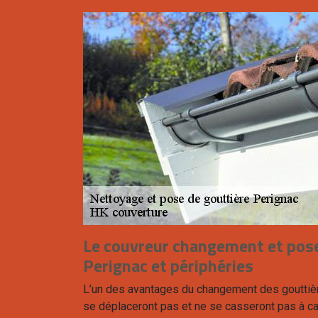
Le couvreur changement et pose
Perignac et périphéries
L’un des avantages du changement des gouttièr
se déplaceront pas et ne se casseront pas à ca