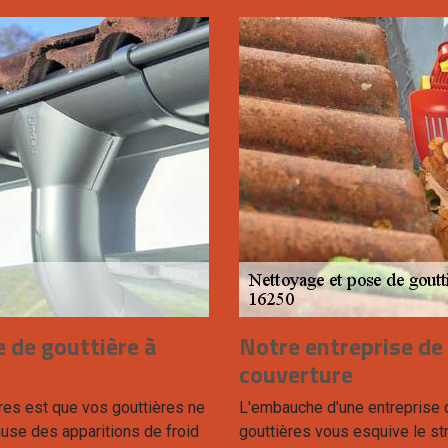
 de gouttière à
Notre entreprise de
couverture
es est que vos gouttières ne
L'embauche d'une entreprise d
use des apparitions de froid
gouttières vous esquive le st