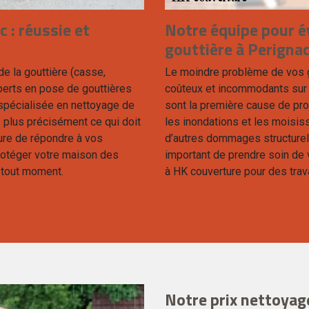
 : réussie et
Notre équipe pour é
gouttière à Perigna
e la gouttière (casse,
Le moindre problème de vos g
perts en pose de gouttières
coûteux et incommodants sur to
 spécialisée en nettoyage de
sont la première cause de pro
e plus précisément ce qui doit
les inondations et les moisis
sure de répondre à vos
d’autres dommages structurels
rotéger votre maison des
important de prendre soin de v
 tout moment.
à HK couverture pour des trav
Notre prix nettoyag