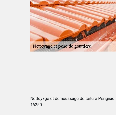
 grande ou un
in d'un assistant
, car leur
nir laborieux à
e négligé, car le
les gouttières
Nettoyage et démoussage de toiture Perignac
16250