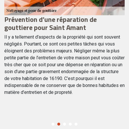
Prévention d’une réparation de
L
gouttiere pour Saint Amant
g
Il y a tellement d'aspects de la propriété qui sont souvent
L’
négligés. Pourtant, ce sont ces petites tâches qui vous
vo
éloignent des problèmes majeurs. Négliger même la plus
pa
petite partie de l’entretien de votre maison peut vous coûter
mo
e
très cher que ce soit pour une dépense en réparation ou un
v
au
soin d’une partie gravement endommagée de la structure
av
de votre habitation de 16190. C’est pourquoi il est
in
indispensable de ne conserver que de bonnes habitudes en
ob
s.
matière d’entretien et de propreté.
po