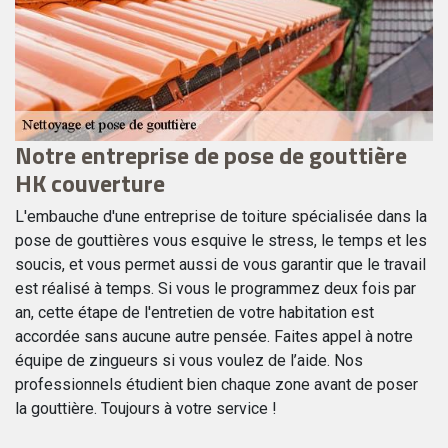
Notre entreprise de pose de gouttière
L
e
HK couverture
g
L'embauche d'une entreprise de toiture spécialisée dans la
Le
pose de gouttières vous esquive le stress, le temps et les
po
t
soucis, et vous permet aussi de vous garantir que le travail
fe
est réalisé à temps. Si vous le programmez deux fois par
pr
an, cette étape de l'entretien de votre habitation est
ma
accordée sans aucune autre pensée. Faites appel à notre
po
ux
équipe de zingueurs si vous voulez de l’aide. Nos
es
professionnels étudient bien chaque zone avant de poser
HK
la gouttière. Toujours à votre service !
qu
la
re