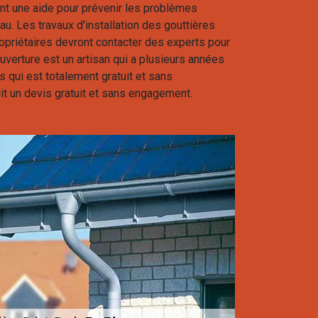
ent une aide pour prévenir les problèmes
'eau. Les travaux d'installation des gouttières
opriétaires devront contacter des experts pour
uverture est un artisan qui a plusieurs années
is qui est totalement gratuit et sans
blit un devis gratuit et sans engagement.