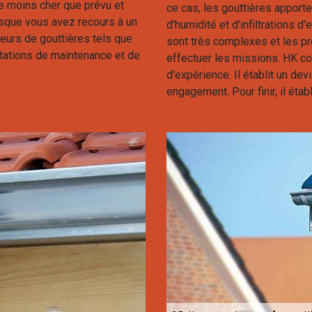
e moins cher que prévu et
ce cas, les gouttières apport
sque vous avez recours à un
d'humidité et d'infiltrations d
ateurs de gouttières tels que
sont très complexes et les pr
stations de maintenance et de
effectuer les missions. HK co
d'expérience. Il établit un dev
engagement. Pour finir, il éta