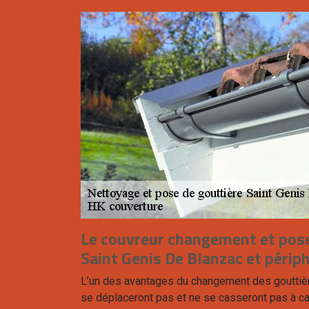
Le couvreur changement et pose
Saint Genis De Blanzac et périp
L’un des avantages du changement des gouttièr
se déplaceront pas et ne se casseront pas à ca