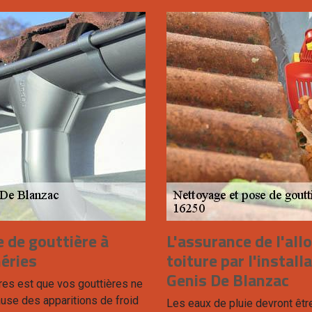
 de gouttière à
L'assurance de l'all
héries
toiture par l'install
Genis De Blanzac
es est que vos gouttières ne
use des apparitions de froid
Les eaux de pluie devront être