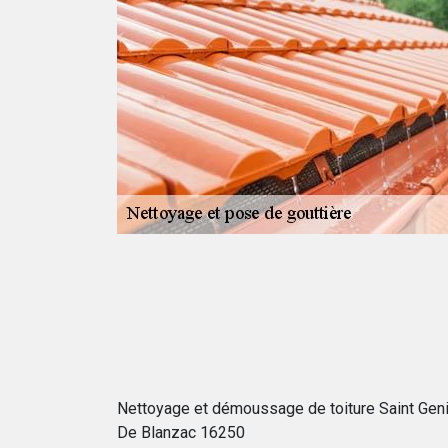
 Saint
t les eaux
iter le
maison et il est
i épargnées par
peut s'occuper
 avoir les
up de fil.
Nettoyage et démoussage de toiture Saint Gen
De Blanzac 16250