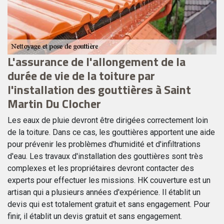
s
L'assurance de l'allongement de la
N
durée de vie de la toiture par
S
l'installation des gouttières à Saint
e
Martin Du Clocher
Le
l'
Les eaux de pluie devront être dirigées correctement loin
PV
de la toiture. Dans ce cas, les gouttières apportent une aide
go
pour prévenir les problèmes d'humidité et d'infiltrations
n’
d'eau. Les travaux d'installation des gouttières sont très
in
complexes et les propriétaires devront contacter des
un
experts pour effectuer les missions. HK couverture est un
de
artisan qui a plusieurs années d'expérience. Il établit un
n
en
devis qui est totalement gratuit et sans engagement. Pour
finir, il établit un devis gratuit et sans engagement.