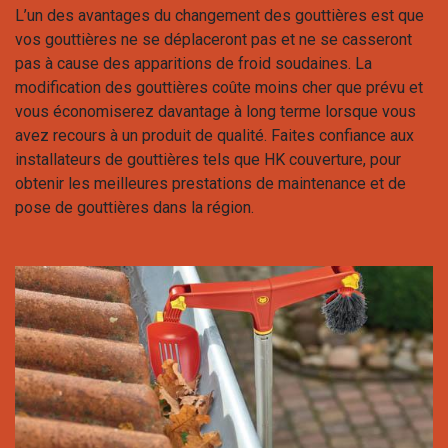
L’un des avantages du changement des gouttières est que
vos gouttières ne se déplaceront pas et ne se casseront
pas à cause des apparitions de froid soudaines. La
modification des gouttières coûte moins cher que prévu et
vous économiserez davantage à long terme lorsque vous
avez recours à un produit de qualité. Faites confiance aux
installateurs de gouttières tels que HK couverture, pour
obtenir les meilleures prestations de maintenance et de
pose de gouttières dans la région.