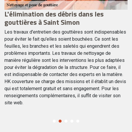
L'élimination des débris dans les
T
gouttières à Saint Simon
g
Les travaux d'entretien des gouttières sont indispensables
En
pour éviter le fait qu'elles soient bouchées. Ce sont les
Vo
feuilles, les branches et les saletés qui engendrent des
go
problèmes importants. Les travaux de nettoyage de
l'
e
manière régulière sont les interventions les plus adaptées
Ce
au
pour éviter la dégradation de la structure. Pour ce faire, il
go
est indispensable de contacter des experts en la matière.
qu
HK couverture se charge des missions et il établit un devis
co
s.
qui est totalement gratuit et sans engagement. Pour les
d’
renseignements complémentaires, il suffit de visiter son
site web.