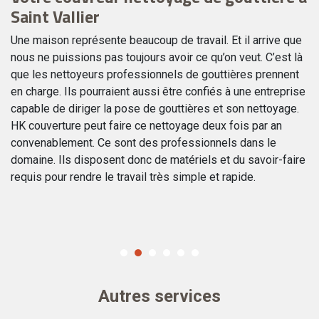
Saint Vallier
g
es
Une maison représente beaucoup de travail. Et il arrive que
En
nous ne puissions pas toujours avoir ce qu’on veut. C’est là
Vo
que les nettoyeurs professionnels de gouttières prennent
go
en charge. Ils pourraient aussi être confiés à une entreprise
l'
s
capable de diriger la pose de gouttières et son nettoyage.
Ce
HK couverture peut faire ce nettoyage deux fois par an
go
convenablement. Ce sont des professionnels dans le
qu
is
domaine. Ils disposent donc de matériels et du savoir-faire
co
requis pour rendre le travail très simple et rapide.
d’
Autres services