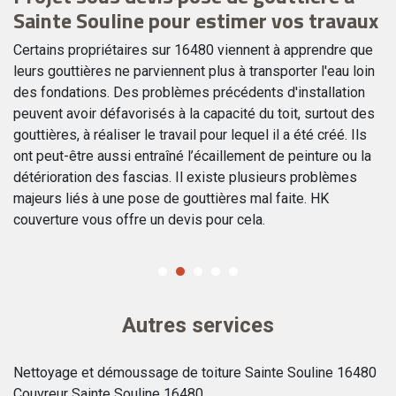
Sainte Souline pour estimer vos travaux
S
Certains propriétaires sur 16480 viennent à apprendre que
En
leurs gouttières ne parviennent plus à transporter l'eau loin
pa
des fondations. Des problèmes précédents d'installation
po
peuvent avoir défavorisés à la capacité du toit, surtout des
Qu
gouttières, à réaliser le travail pour lequel il a été créé. Ils
go
ont peut-être aussi entraîné l’écaillement de peinture ou la
ca
ez
détérioration des fascias. Il existe plusieurs problèmes
dé
t
majeurs liés à une pose de gouttières mal faite. HK
ma
couverture vous offre un devis pour cela.
co
Autres services
Nettoyage et démoussage de toiture Sainte Souline 16480
Couvreur Sainte Souline 16480