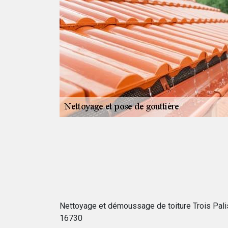
ière à
os gouttières ne
itions de froid
que prévu et
ez recours à un
tières tels que
aintenance et de
Nettoyage et démoussage de toiture Trois Pali
16730