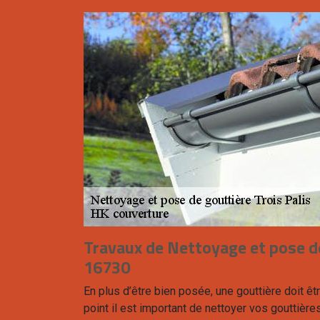
Travaux de Nettoyage et pose de
16730
En plus d’être bien posée, une gouttière doit ê
point il est important de nettoyer vos gouttières