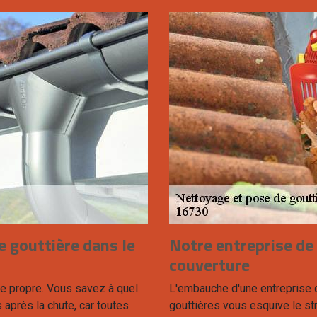
 gouttière dans le
Notre entreprise de
couverture
tre propre. Vous savez à quel
L'embauche d'une entreprise d
 après la chute, car toutes
gouttières vous esquive le st