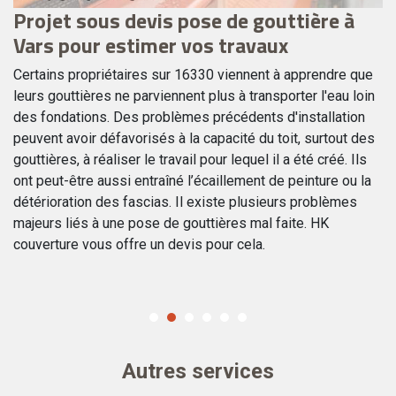
Projet sous devis pose de gouttière à
P
Vars pour estimer vos travaux
g
Certains propriétaires sur 16330 viennent à apprendre que
Il
leurs gouttières ne parviennent plus à transporter l'eau loin
né
des fondations. Des problèmes précédents d'installation
él
peuvent avoir défavorisés à la capacité du toit, surtout des
pe
gouttières, à réaliser le travail pour lequel il a été créé. Ils
tr
oi
ont peut-être aussi entraîné l’écaillement de peinture ou la
so
K
détérioration des fascias. Il existe plusieurs problèmes
de
majeurs liés à une pose de gouttières mal faite. HK
in
couverture vous offre un devis pour cela.
ma
Autres services