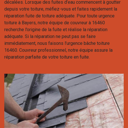
décalées. Lorsque des fuites d’eau commencent à goutter
depuis votre toiture, méfiez-vous et faites rapidement la
réparation fuite de toiture adéquate. Pour toute urgence
toiture à Bayers, notre équipe de couvreur à 16460
recherche l’origine de la fuite et réalise la réparation
adéquate. Si la réparation ne peut pas se faire
immédiatement, nous faisons l’urgence bâche toiture
16460. Couvreur professionnel, notre équipe assure la
réparation parfaite de votre toiture en fuite.