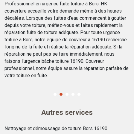
i
Professionnel en urgence fuite toiture à Bors, HK
90
couverture accueille votre demande même à des heures
Le
,
décalées. Lorsque des fuites d’eau commencent à goutter
ni
depuis votre toiture, méfiez-vous et faites rapidement la
de
e
réparation fuite de toiture adéquate. Pour toute urgence
ce
en
toiture à Bors, notre équipe de couvreur à 16190 recherche
pr
l’origine de la fuite et réalise la réparation adéquate. Si la
fi
e
réparation ne peut pas se faire immédiatement, nous
op
faisons l’urgence bâche toiture 16190. Couvreur
de
professionnel, notre équipe assure la réparation parfaite de
co
votre toiture en fuite.
s
Autres services
Nettoyage et démoussage de toiture Bors 16190