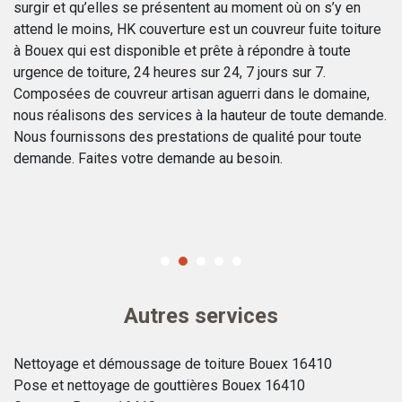
surgir et qu’elles se présentent au moment où on s’y en
de
de
attend le moins, HK couverture est un couvreur fuite toiture
co
z
à Bouex qui est disponible et prête à répondre à toute
re
urgence de toiture, 24 heures sur 24, 7 jours sur 7.
de
Composées de couvreur artisan aguerri dans le domaine,
Bo
nous réalisons des services à la hauteur de toute demande.
no
Nous fournissons des prestations de qualité pour toute
pr
demande. Faites votre demande au besoin.
C
po
Autres services
Nettoyage et démoussage de toiture Bouex 16410
Pose et nettoyage de gouttières Bouex 16410