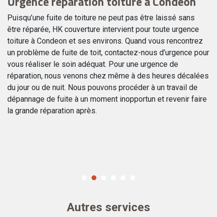
Urgence réparation toiture à Condeon
U
Puisqu’une fuite de toiture ne peut pas être laissé sans
En
être réparée, HK couverture intervient pour toute urgence
pr
r
toiture à Condeon et ses environs. Quand vous rencontrez
Pu
un problème de fuite de toit, contactez-nous d’urgence pour
no
vous réaliser le soin adéquat. Pour une urgence de
so
réparation, nous venons chez même à des heures décalées
la
du jour ou de nuit. Nous pouvons procéder à un travail de
to
dépannage de fuite à un moment inopportun et revenir faire
pe
la grande réparation après.
Fa
se
Autres services