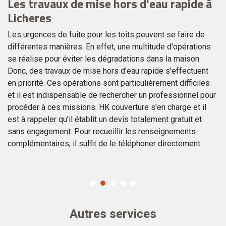
Les travaux de mise hors d'eau rapide à
C
Licheres
Si
e
Li
Les urgences de fuite pour les toits peuvent se faire de
fu
différentes manières. En effet, une multitude d'opérations
 ce
pr
se réalise pour éviter les dégradations dans la maison.
dé
Donc, des travaux de mise hors d'eau rapide s'effectuent
to
en priorité. Ces opérations sont particulièrement difficiles
ut
zi
et il est indispensable de rechercher un professionnel pour
in
procéder à ces missions. HK couverture s'en charge et il
est à rappeler qu'il établit un devis totalement gratuit et
sans engagement. Pour recueillir les renseignements
complémentaires, il suffit de le téléphoner directement.
Autres services