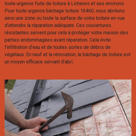
toute urgence fuite de toiture à Licheres et ses environs.
Pour toute urgence bâchage toiture 16460, nous abritons
ainsi une zone ou toute la surface de votre toiture en vue
d’attendre la réparation adéquate. Ces couvertures
résistantes servent pour cela à protéger votre maison des
parties endommagées avant réparation. Cela évite
l’infiltration d’eau et de toutes sortes de débris de
végétaux. En neuf et la rénovation, le bâchage de toiture est
un moyen efficace servant d’abri.