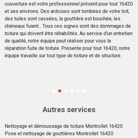
couverture est votre professionnel présent pour tout 16420
da
r
et ses environs. Des ardoises sont tombées de votre toit,
la
des tuiles sont cassées, la gouttière est bouchée, les
il
chéneaux fuient... Tous ces signes sont des dommages de
de
toiture qui doivent être réhabilités. Au service d’un entretien
éc
de qualité, notre équipe peut réaliser pour vous la
de
réparation fuite de toiture. Présente pour tout 16420, notre
et
équipe travaille sur tout type de toiture et de structure.
bâ
se
Autres services
Nettoyage et démoussage de toiture Montrollet 16420
Pose et nettoyage de gouttières Montrollet 16420