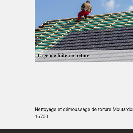
 et qu’elles se
rture est un
e à répondre à
omposées de
 services à la
 de qualité pour
Nettoyage et démoussage de toiture Moutardo
16700