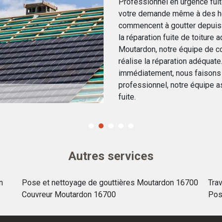
Professionnel en urgence fuit
votre demande même à des he
commencent à goutter depuis v
la réparation fuite de toiture 
Moutardon, notre équipe de cou
réalise la réparation adéquate.
immédiatement, nous faisons 
professionnel, notre équipe as
fuite.
Autres services
n
Pose et nettoyage de gouttières Moutardon 16700
Tra
Couvreur Moutardon 16700
Pos