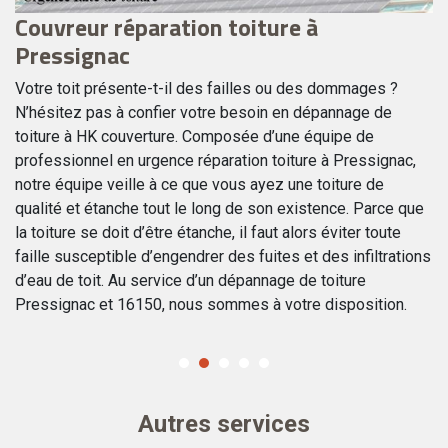
Couvreur réparation toiture à
U
Pressignac
En
to
Votre toit présente-t-il des failles ou des dommages ?
e
Po
N’hésitez pas à confier votre besoin en dépannage de
ur
ai
toiture à HK couverture. Composée d’une équipe de
d’
professionnel en urgence réparation toiture à Pressignac,
ré
notre équipe veille à ce que vous ayez une toiture de
pa
qualité et étanche tout le long de son existence. Parce que
l’
la toiture se doit d’être étanche, il faut alors éviter toute
vé
faille susceptible d’engendrer des fuites et des infiltrations
un
d’eau de toit. Au service d’un dépannage de toiture
Pressignac et 16150, nous sommes à votre disposition.
Autres services