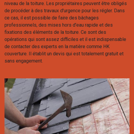
niveau de la toiture. Les propriétaires peuvent être obligés
de procéder à des travaux d'urgence pour les régler. Dans
ce cas, il est possible de faire des bâchages
professionnels, des mises hors d'eau rapide et des
fixations des éléments de la toiture. Ce sont des
opérations qui sont assez difficiles et il est indispensable
de contacter des experts en la matière comme HK
couverture. Il établit un devis qui est totalement gratuit et
sans engagement.