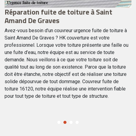
Réparation fuite de toiture à Saint
Q
Amand De Graves
p
à
Avez-vous besoin d’un couvreur urgence fuite de toiture à
Saint Amand De Graves ? HK couverture est votre
Le
es
professionnel. Lorsque votre toiture présente une faille ou
fa
e
une fuite d’eau, notre équipe est au service de toute
po
nt
demande. Nous veillons à ce que votre toiture soit de
po
qualité tout au long de son existence. Parce que la toiture
ex
doit être étanche, notre objectif est de réaliser une toiture
pl
ce
solide dépourvue de tout dommage. Couvreur fuite de
fu
toiture 16120, notre équipe réalise une intervention fiable
se
pour tout type de toiture et tout type de structure.
fa
co