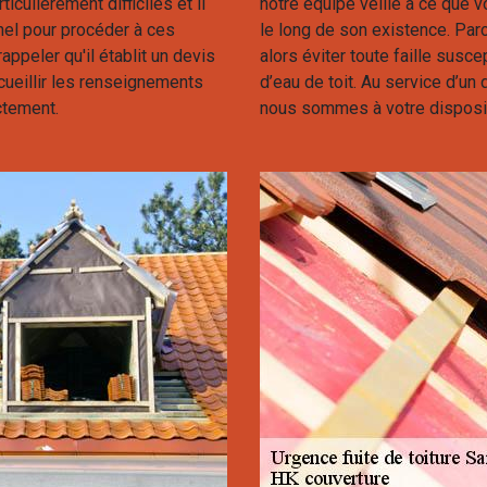
iculièrement difficiles et il
notre équipe veille à ce que v
nel pour procéder à ces
le long de son existence. Parce
appeler qu'il établit un devis
alors éviter toute faille susce
cueillir les renseignements
d’eau de toit. Au service d’un
ctement.
nous sommes à votre disposit