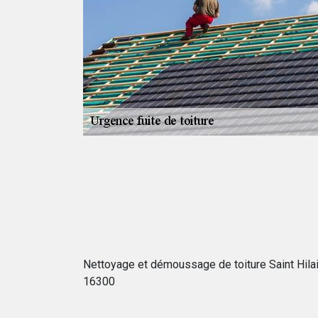
’année, été
 réparation
r vous aider à
merciales,
interventions que
sfaction des
et réparer votre
Nettoyage et démoussage de toiture Saint Hila
16300