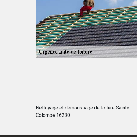
n nombre de
e réaliser des
t d'un travail
nt entraîner des
effectuées par
otalement gratuit
Nettoyage et démoussage de toiture Sainte
Colombe 16230